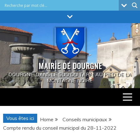
Skip
to
content
MAIRIE DE DOURGNE
DOURGNE, DANS LE SUD DU TARN, AU PIED DE LA
MONTAGNE NOIRE.
Vous êtes ici
Home
Conseils municipaux
Compte rendu du conseil municipal du 28-11-2022