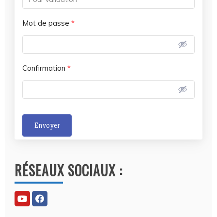
Mot de passe
*
Confirmation
*
Envoyer
A
l
RÉSEAUX SOCIAUX :
t
e
r
n