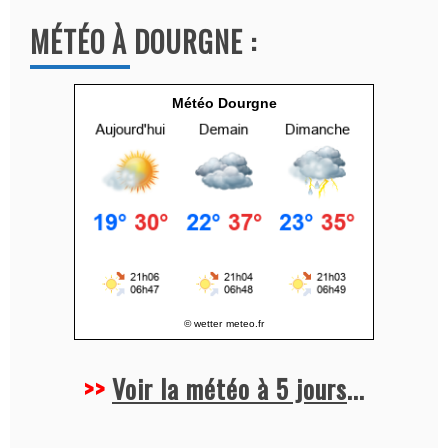
a
MÉTÉO À DOURGNE :
t
i
v
Météo Dourgne
e
:
© wetter
meteo.fr
>>
Voir la météo à 5 jours
...