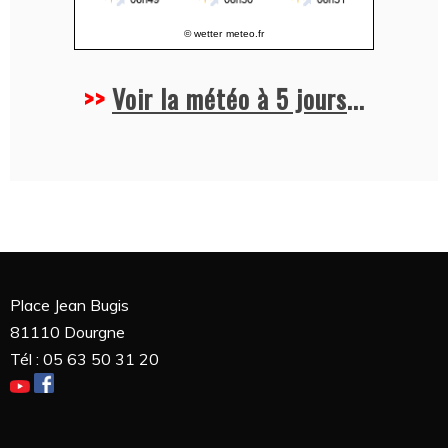
© wetter
meteo.fr
>>
Voir la météo à 5 jours
...
Place Jean Bugis
81110 Dourgne
Tél : 05 63 50 31 20