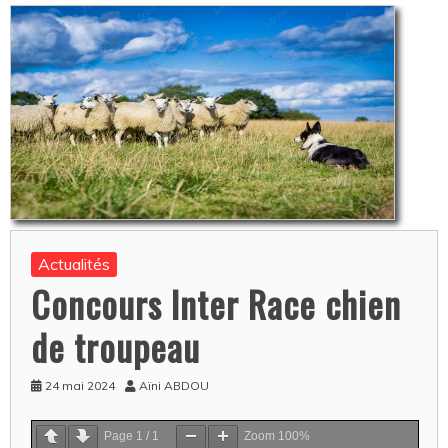
Actualités
Concours Inter Race chien
de troupeau
24 mai 2024
Aïni ABDOU
Page
1
/
1
Zoom
100%