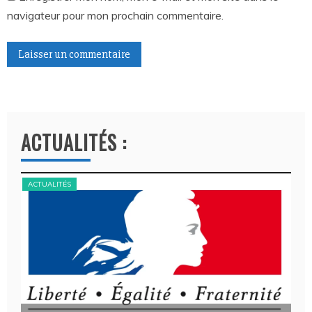
navigateur pour mon prochain commentaire.
A
l
t
ACTUALITÉS :
e
r
n
ACTUALITÉS
ACT
a
t
i
v
e
: