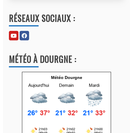
A
l
RÉSEAUX SOCIAUX :
t
e
r
n
a
MÉTÉO À DOURGNE :
t
i
v
Météo Dourgne
e
: