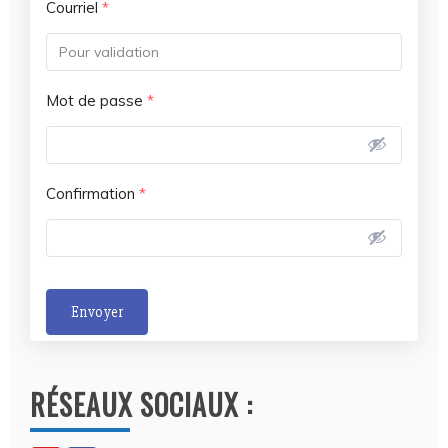
Courriel
*
Mot de passe
*
Confirmation
*
Envoyer
A
l
RÉSEAUX SOCIAUX :
t
e