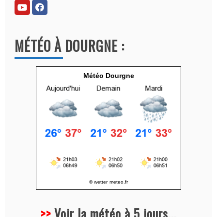
r
n
a
MÉTÉO À DOURGNE :
t
i
v
Météo Dourgne
e
:
© wetter
meteo.fr
>>
Voir la météo à 5 jours
...