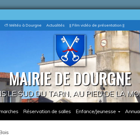
⛅ Météo à Dourgne
Actualités
|| Film vidéo de présentation ||
MAIRIE DE DOURGNE
 LE SUD DU TARN, AU PIED DE LA M
marches
Réservation de salles
Enfance/Jeunesse
Annuai
Bois