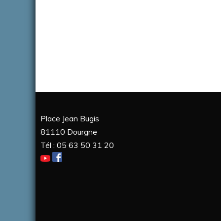
a
t
i
v
e
:
Place Jean Bugis
81110 Dourgne
Tél : 05 63 50 31 20