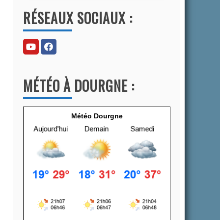
l
RÉSEAUX SOCIAUX :
t
e
r
n
a
MÉTÉO À DOURGNE :
t
i
v
Météo Dourgne
e
: