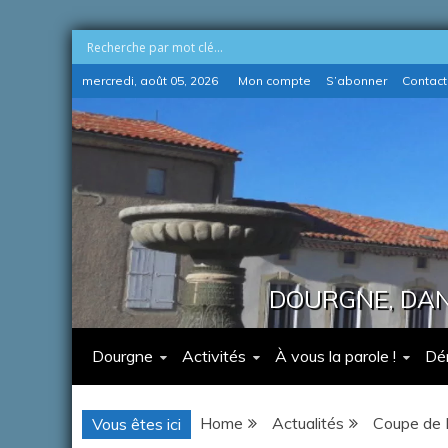
Skip
mercredi, août 05, 2026
Mon compte
S’abonner
Contact
to
content
DOURGNE, DANS
Dourgne
Activités
À vous la parole !
Dé
Home
Actualités
Coupe de 
Vous êtes ici