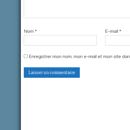
Nom
*
E-mail
*
Enregistrer mon nom, mon e-mail et mon site dan
A
l
t
e
r
n