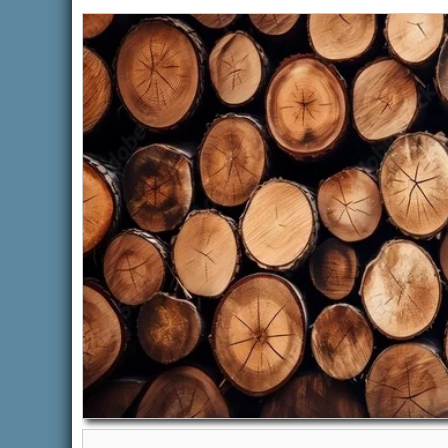
ACTUALITÉS
ACTUALITÉS
ARRETÉ PERMANENT DE
CAMPAG
POLICE DE CIRCULATION
CONTRE 
Tarn Fibre-EOS telecom
DEMARC
DU 03/
Auteur Amandine ESPASA
/ 24 juillet
2026
05/09/
Auteur Chr