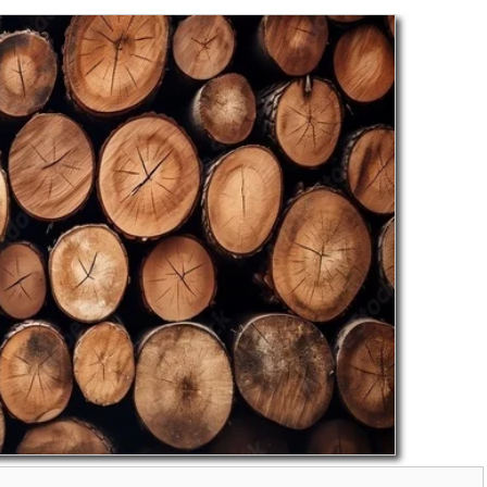
ACTUALITÉS
NE ACTION
INFOS PREFECTURE-
LA FAIM-
RAPPEL DES REGLES :
HAGE DOURGNE
GESTION DE L’EAU ET
08/2026 AU
RISQUE DE FEUX DE
2026
FORÊTS
istel DAUZAT
/ 5 août 2026
Auteur Christel DAUZAT
/ 31 juillet