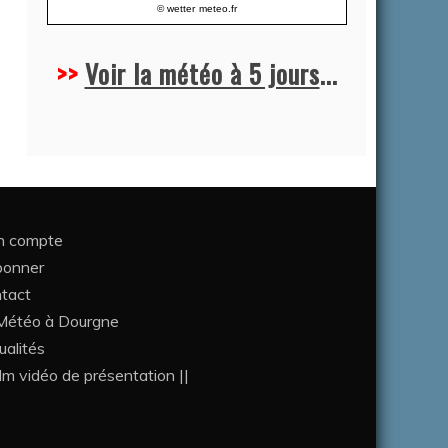
© wetter
meteo.fr
>>
Voir la météo à 5 jours
...
 compte
bonner
tact
étéo à Dourgne
ualités
ilm vidéo de présentation ||