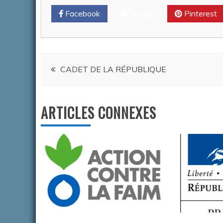
Facebook
Twitter
Pinterest
Navigation
CADET DE LA RÉPUBLIQUE
de
ARTICLES CONNEXES
l’article