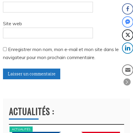
Site web
Enregistrer mon nom, mon e-mail et mon site dans le
navigateur pour mon prochain commentaire.
A
l
t
ACTUALITÉS :
e
r
n
ACTUALITÉS
ACT