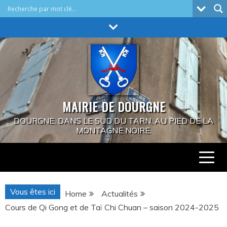
Skip
to
content
MAIRIE DE DOURGNE
DOURGNE, DANS LE SUD DU TARN, AU PIED DE LA
MONTAGNE NOIRE.
Vous êtes ici
Home
Actualités
Cours de Qi Gong et de Taï Chi Chuan – saison 2024-2025