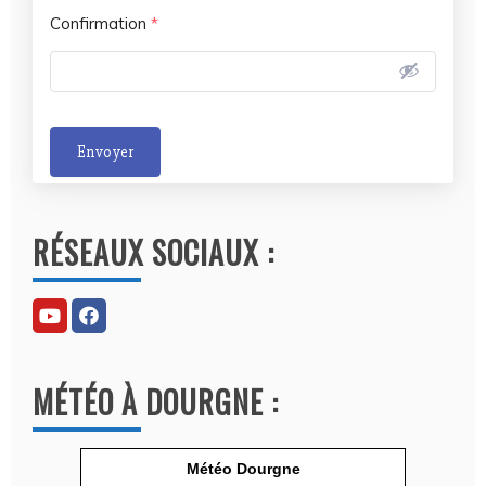
Confirmation
*
Envoyer
A
l
RÉSEAUX SOCIAUX :
t
e
r
n
a
MÉTÉO À DOURGNE :
t
i
v
Météo Dourgne
e