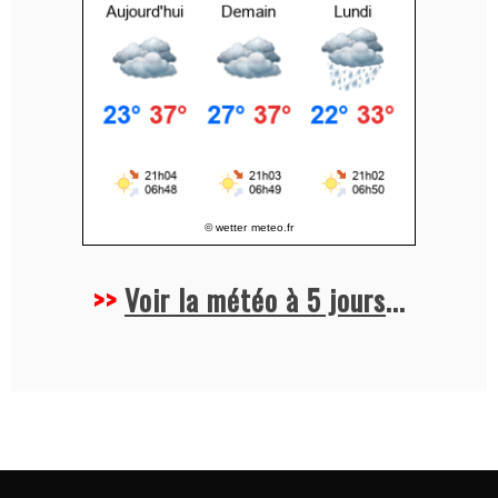
:
© wetter
meteo.fr
>>
Voir la météo à 5 jours
...