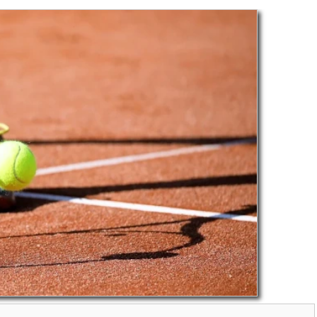
ACTUALITÉS
 PERMANENT DE
CAMPAGNE ACTION
DE CIRCULATION
CONTRE LA FAIM-
bre-EOS telecom
DEMARCHAGE DOURGNE
DU 03/08/2026 AU
andine ESPASA
/ 24 juillet
05/09/2026
Auteur Christel DAUZAT
/ 5 août 20