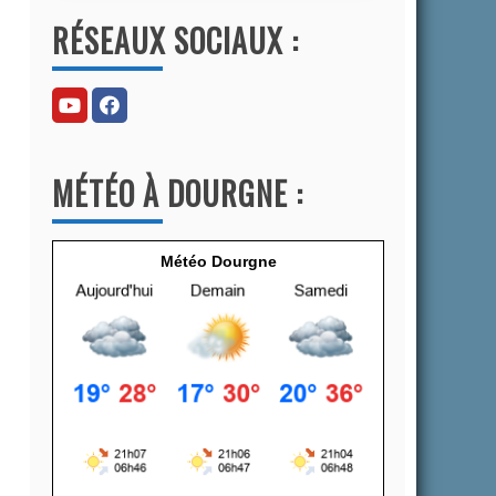
l
RÉSEAUX SOCIAUX :
t
e
r
n
a
MÉTÉO À DOURGNE :
t
i
v
Météo Dourgne
e
: