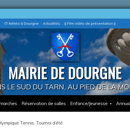
⛅ Météo à Dourgne
Actualités
|| Film vidéo de présentation ||
MAIRIE DE DOURGNE
 LE SUD DU TARN, AU PIED DE LA M
marches
Réservation de salles
Enfance/Jeunesse
Annuai
ympique Tennis: Tournoi d’été