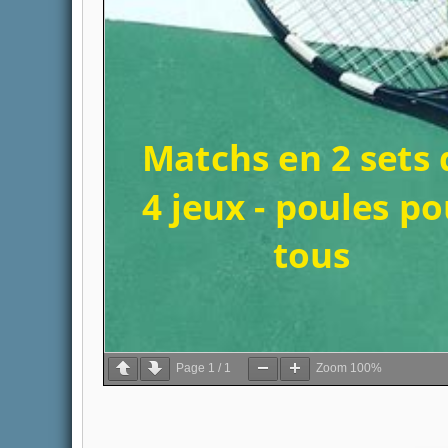
Page
1
/
1
Zoom
100%