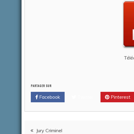
Téléc
PARTAGER SUR
Facebook
Twitter
Pinterest
Navigation
Jury Criminel