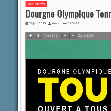
Actualités
Dourgne Olympique Tenni
28 juin 2023
Amandine ESPASA
Page
1
/
1
Zoom
100%