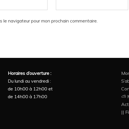
s le navigateur pour mon prochain commentaire.
Horaires d’ouverture :
Mon
Du lundi au vendredi :
S’a
de 10h00 à 12h00 et
Con
de 14h00 à 17h00
⛅ M
Act
|| F