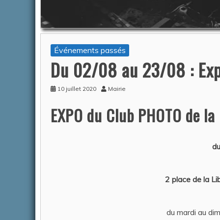
COMPO
Auteur C
Événements passés
Du 02/08 au 23/08 : Exp
10 juillet 2020
Mairie
EXPO du Club PHOTO de la
du
2 place de la 
du mardi au di