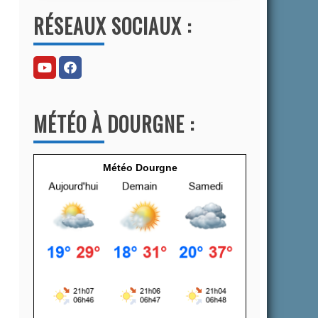
l
RÉSEAUX SOCIAUX :
t
e
r
n
a
MÉTÉO À DOURGNE :
t
i
v
Météo Dourgne
e
: