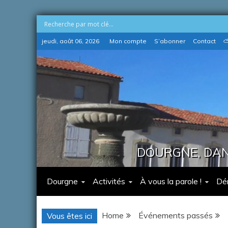
Skip
jeudi, août 06, 2026
Mon compte
S’abonner
Contact
⛅
to
content
DOURGNE, DANS
Dourgne
Activités
À vous la parole !
Dé
Home
Événements passés
Vous êtes ici