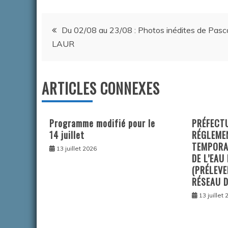
Navigation
Du 02/08 au 23/08 : Photos inédites de Pasc
LAUR
de
l’article
ARTICLES CONNEXES
Programme modifié pour le
PRÉFECTU
14 juillet
RÉGLEME
TEMPORA
13 juillet 2026
DE L’EAU
(PRÉLEVE
RÉSEAU D
13 juillet