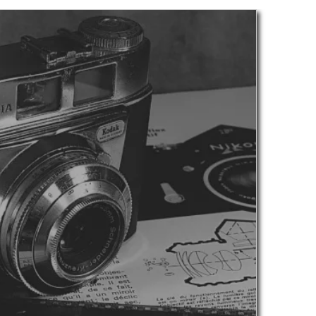
ACTUALITÉS
CTURE : ARRÊTÉ
FÊTE DE LA SAINT STAP
ISSANT LA LISTE
2026 : REMERCIEMENT
ERSONNES
DE MONSIEUR LE MAIR
ITÉES A DISPENSER
Auteur Aïni ABDOU
/ 6 août 2026
RMATION PORTANT
’EDUCATION ET LE