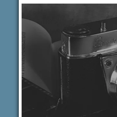
ACTUALITÉS
ACTUALITÉS
DÉJECTIONS CANINES
PRÉFE
ÉTABL
Auteur Amandine ESPASA
/ 27 juillet
2026
DES P
HABIL
LA FO
SUR L