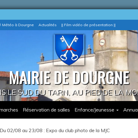
 Météo à Dourgne
Actualités
|| Film vidéo de présentation ||
MAIRIE DE DOURGNE
 LE SUD DU TARN, AU PIED DE LA M
marches
Réservation de salles
Enfance/Jeunesse
Annuai
Du 02/08 au 23/08 : Expo du club photo de la MJC