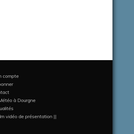
 compte
bonner
tact
étéo à Dourgne
ualités
ilm vidéo de présentation ||