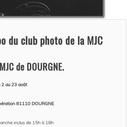
RTEMENT CANINS…
hristel DAUZAT
/ 6 août 2026
o du club photo de la MJC
 MJC de DOURGNE.
 2 au 23 août
Libération 81110 DOURGNE
manche inclus de 15h à 18h