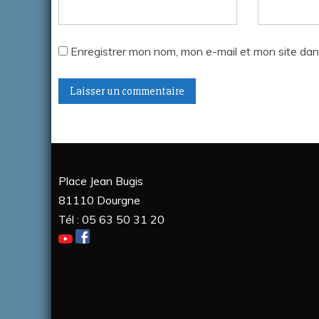
Enregistrer mon nom, mon e-mail et mon site dan
A
l
t
Place Jean Bugis
e
81110 Dourgne
r
Tél : 05 63 50 31 20
n
a
t
i
v