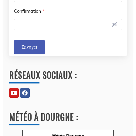
Confirmation
*
Envoyer
A
l
RÉSEAUX SOCIAUX :
t
e
r
n
a
MÉTÉO À DOURGNE :
t
i
v
Météo Dourgne