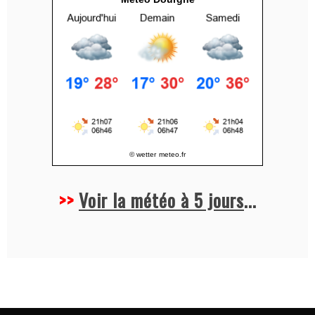
e
:
© wetter
meteo.fr
>>
Voir la météo à 5 jours
...