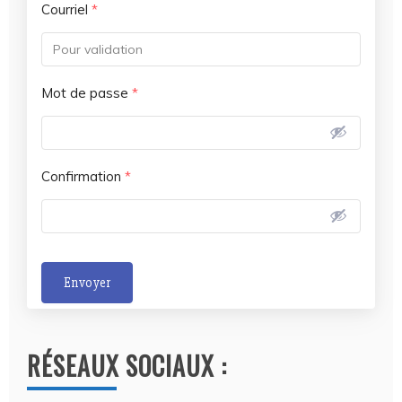
Courriel
*
Mot de passe
*
Confirmation
*
Envoyer
A
l
RÉSEAUX SOCIAUX :
t
e