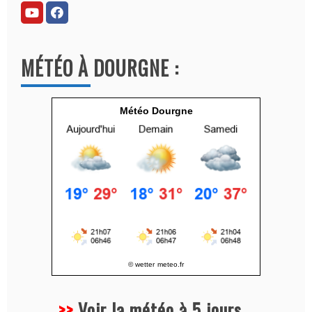
r
n
a
MÉTÉO À DOURGNE :
t
i
v
Météo Dourgne
e
:
© wetter
meteo.fr
>>
Voir la météo à 5 jours
...