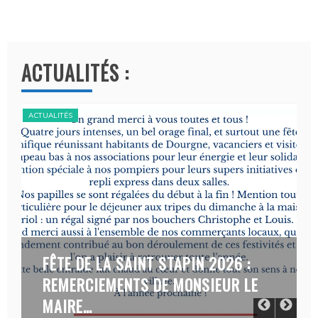
A
l
t
ACTUALITÉS :
e
r
n
ACTUALITÉS
ACT
a
t
i
v
e
:
FÊTE DE LA SAINT STAPIN 2026 :
REMERCIEMENTS DE MONSIEUR LE
MAIRE…