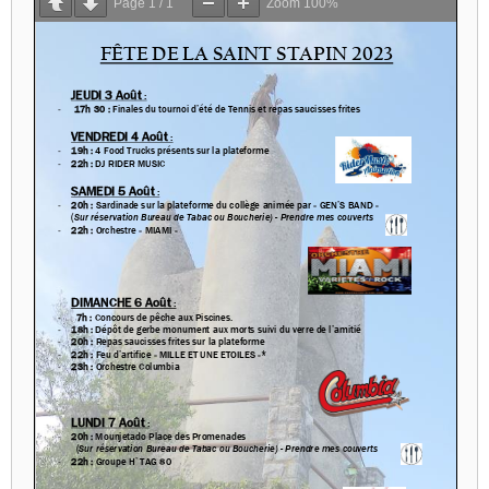
Page
1
/
1
Zoom
100%