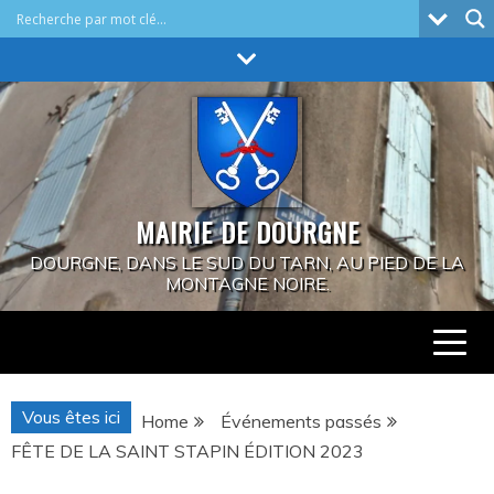
Skip
to
content
MAIRIE DE DOURGNE
DOURGNE, DANS LE SUD DU TARN, AU PIED DE LA
MONTAGNE NOIRE.
Vous êtes ici
Home
Événements passés
FÊTE DE LA SAINT STAPIN ÉDITION 2023