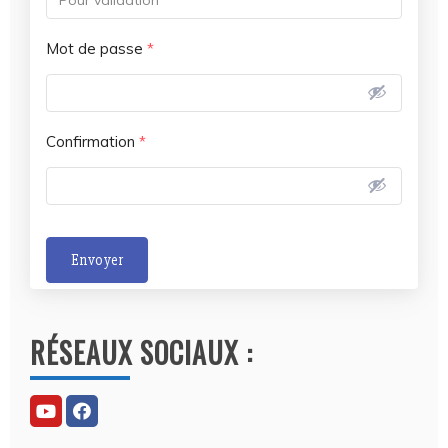
Mot de passe
*
Confirmation
*
Envoyer
A
l
RÉSEAUX SOCIAUX :
t
e
r
n