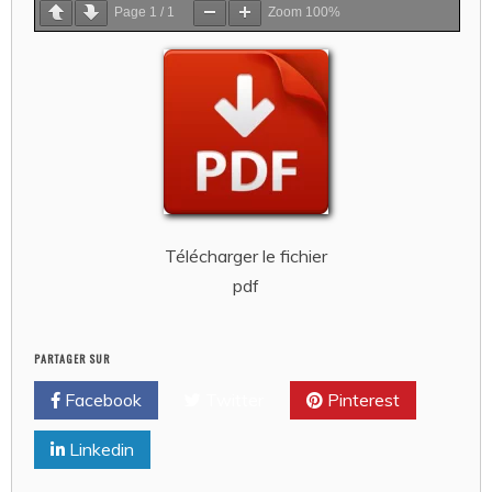
Page
1
/
1
Zoom
100%
Télécharger le fichier
pdf
PARTAGER SUR
Facebook
Twitter
Pinterest
Linkedin