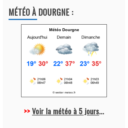
a
MÉTÉO À DOURGNE :
t
i
v
Météo Dourgne
e
:
© wetter
meteo.fr
>>
Voir la météo à 5 jours
...