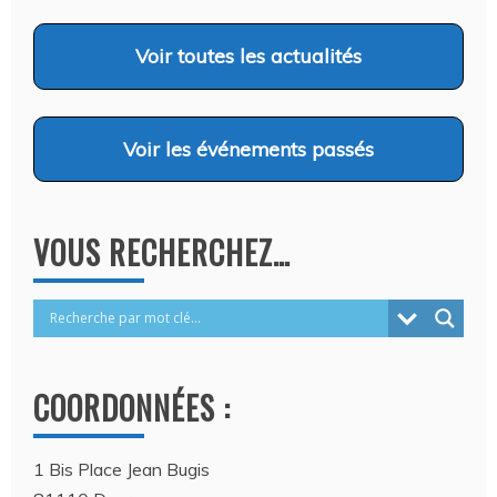
CANINS…
Auteur Christel DAUZAT
/ 6 août 2026
Voir
toutes les actualités
Voir
les événements passés
VOUS RECHERCHEZ…
COORDONNÉES :
1 Bis Place Jean Bugis