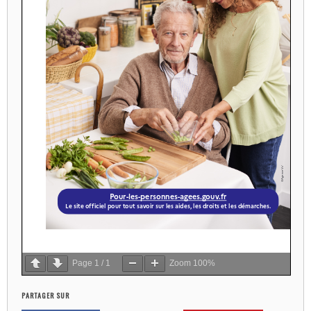
Page
1
/
1
Zoom
100%
PARTAGER SUR