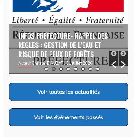
v
e
:
INFOS PREFECTURE- RAPPEL DES
REGLES : GESTION DE L’EAU ET
RISQUE DE FEUX DE FORÊTS
Auteur Christel DAUZAT
/ 31 juillet 2026
Voir
toutes les actualités
Voir
les événements passés