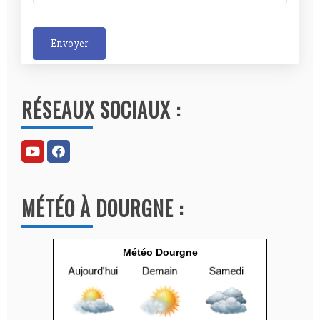
Envoyer
A
l
RÉSEAUX SOCIAUX :
t
e
r
n
a
MÉTÉO À DOURGNE :
t
i
v
Météo Dourgne
e
: