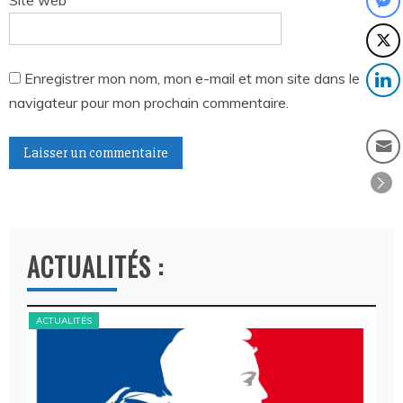
Enregistrer mon nom, mon e-mail et mon site dans le
navigateur pour mon prochain commentaire.
A
l
t
ACTUALITÉS :
e
r
n
ACTUALITÉS
ACT
a
t
i