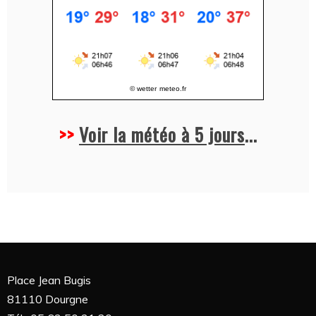
© wetter
meteo.fr
>>
Voir la météo à 5 jours
...
Place Jean Bugis
81110 Dourgne