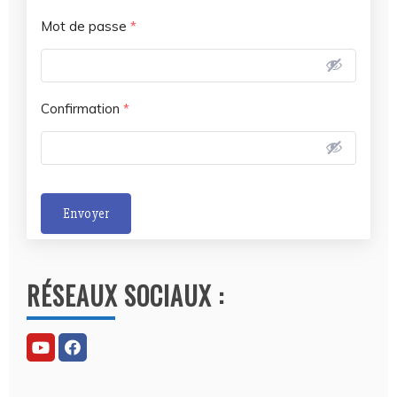
Mot de passe
*
Confirmation
*
Envoyer
A
l
RÉSEAUX SOCIAUX :
t
e
r
n
a