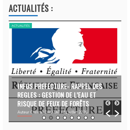
t
ACTUALITÉS :
e
r
n
ACTUALITÉS
ACT
a
t
i
v
e
:
INFOS PREFECTURE- RAPPEL DES
REGLES : GESTION DE L’EAU ET
RISQUE DE FEUX DE FORÊTS
Auteur Christel DAUZAT
/ 31 juillet 2026