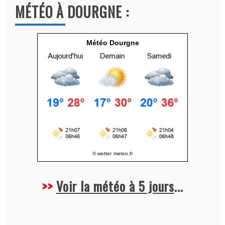
MÉTÉO À DOURGNE :
t
i
v
Météo Dourgne
e
:
© wetter
meteo.fr
>>
Voir la météo à 5 jours
...