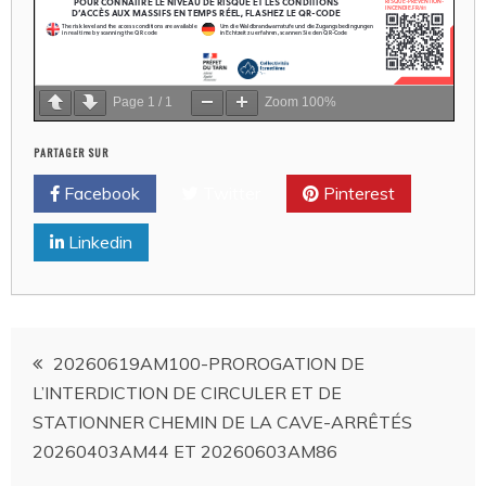
Page
1
/
1
Zoom
100%
PARTAGER SUR
Facebook
Twitter
Pinterest
Linkedin
Navigation
20260619AM100-PROROGATION DE
L’INTERDICTION DE CIRCULER ET DE
de
STATIONNER CHEMIN DE LA CAVE-ARRÊTÉS
20260403AM44 ET 20260603AM86
l’article