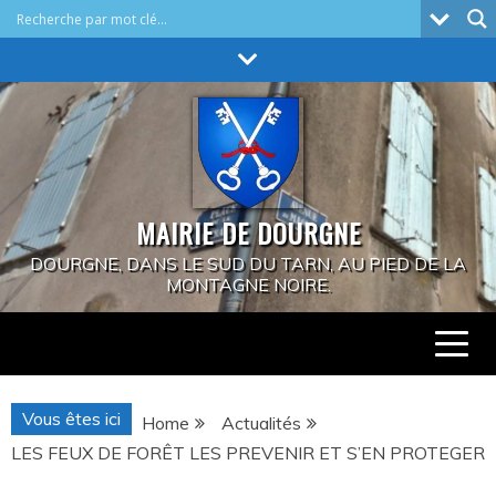
Skip
to
content
MAIRIE DE DOURGNE
DOURGNE, DANS LE SUD DU TARN, AU PIED DE LA
MONTAGNE NOIRE.
Vous êtes ici
Home
Actualités
LES FEUX DE FORÊT LES PREVENIR ET S’EN PROTEGER