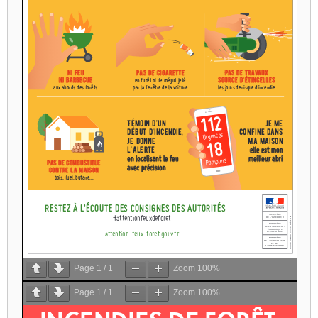
Page
1
/
1
Zoom
100%
Page
1
/
1
Zoom
100%