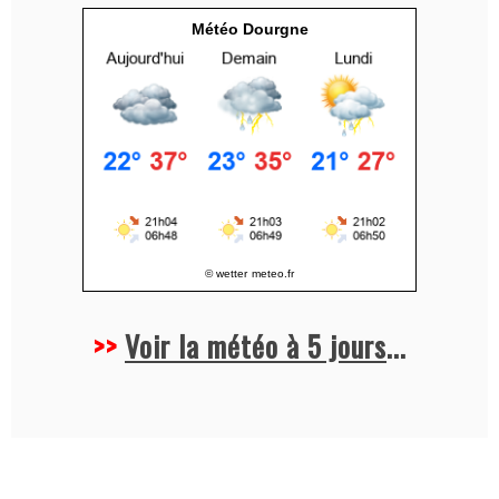
v
Météo Dourgne
e
:
© wetter
meteo.fr
>>
Voir la météo à 5 jours
...