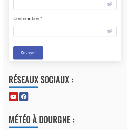
Confirmation
*
Envoyer
A
l
RÉSEAUX SOCIAUX :
t
e
r
n
a
MÉTÉO À DOURGNE :
t
i