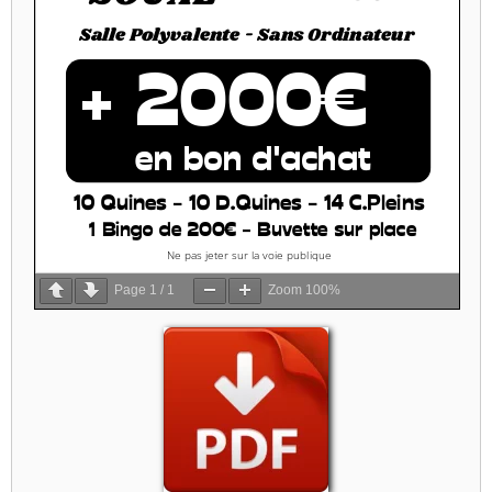
Page
1
/
1
Zoom
100%