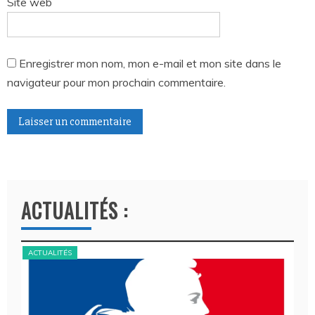
Site web
Enregistrer mon nom, mon e-mail et mon site dans le
navigateur pour mon prochain commentaire.
A
l
t
ACTUALITÉS :
e
r
n
ACTUALITÉS
ACT
a
t
i