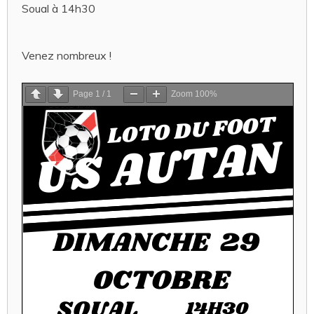
Soual à 14h30
Venez nombreux !
Page
1
/
1
Zoom
100%