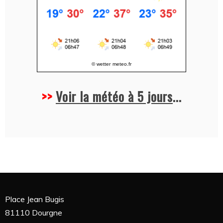
© wetter
meteo.fr
>>
Voir la météo à 5 jours
...
Place Jean Bugis
81110 Dourgne