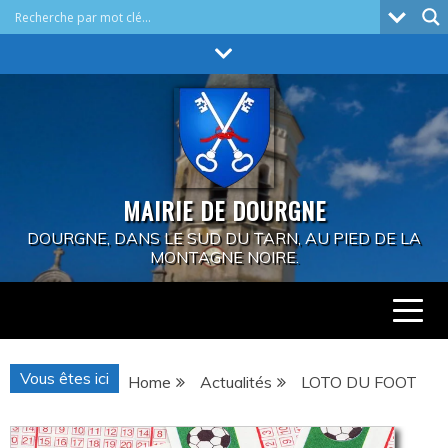
Skip
to
content
MAIRIE DE DOURGNE
DOURGNE, DANS LE SUD DU TARN, AU PIED DE LA
MONTAGNE NOIRE.
Vous êtes ici
Home
Actualités
LOTO DU FOOT