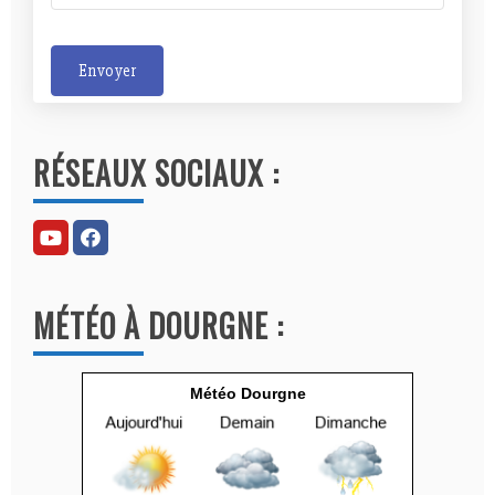
Envoyer
A
l
RÉSEAUX SOCIAUX :
t
e
r
n
a
MÉTÉO À DOURGNE :
t
i
v
Météo Dourgne
e
: