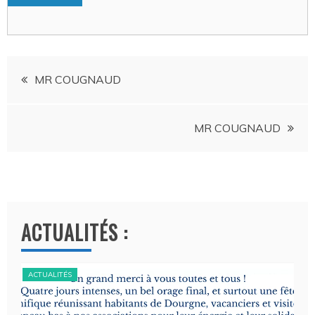
Navigation
MR COUGNAUD
de
MR COUGNAUD
l’article
ACTUALITÉS :
ACTUALITÉS
ACT