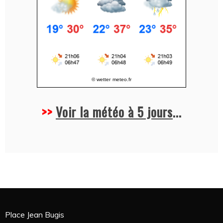
© wetter
meteo.fr
>>
Voir la météo à 5 jours
...
Place Jean Bugis