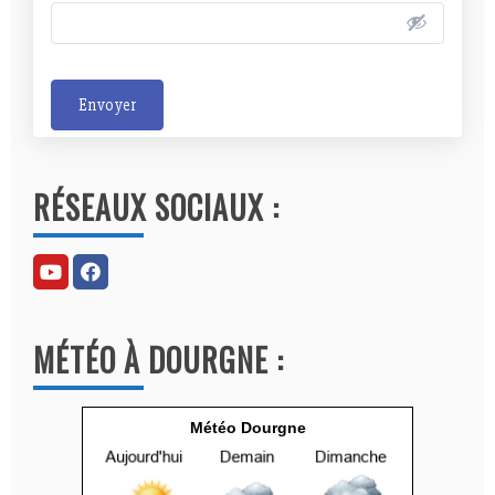
Envoyer
A
l
RÉSEAUX SOCIAUX :
t
e
r
n
a
MÉTÉO À DOURGNE :
t
i
v
Météo Dourgne
e
: