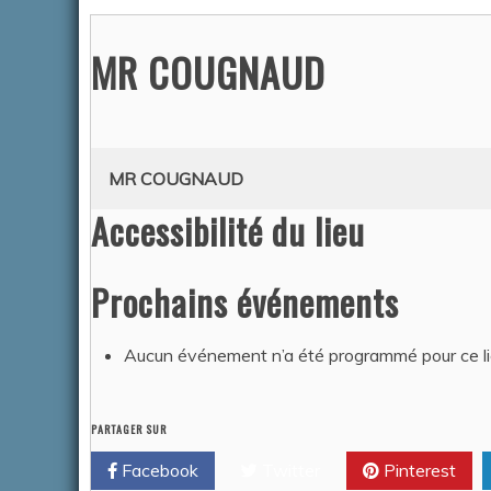
MR COUGNAUD
ACTUALITÉS
MR COUGNAUD
Accessibilité du lieu
Prochains événements
DÉJECT
Auteur Am
Aucun événement n’a été programmé pour ce li
2026
PARTAGER SUR
Facebook
Twitter
Pinterest