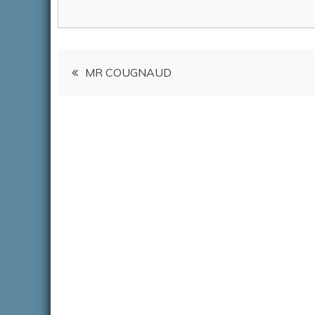
Navigation
MR COUGNAUD
de
l’article