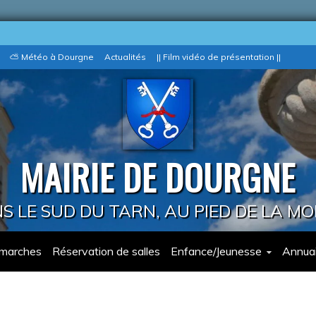
⛅ Météo à Dourgne
Actualités
|| Film vidéo de présentation ||
MAIRIE DE DOURGNE
 LE SUD DU TARN, AU PIED DE LA M
marches
Réservation de salles
Enfance/Jeunesse
Annuai