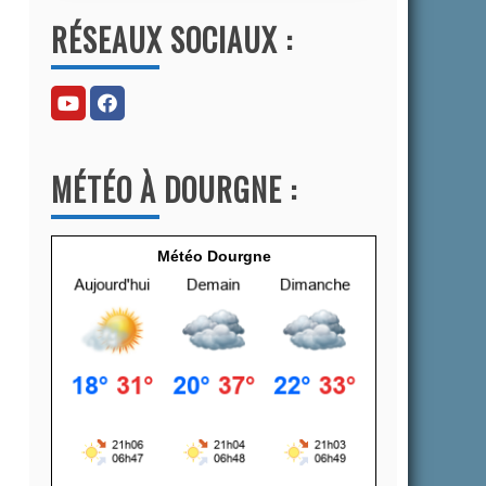
l
RÉSEAUX SOCIAUX :
t
e
r
n
a
MÉTÉO À DOURGNE :
t
i
v
Météo Dourgne
e
: