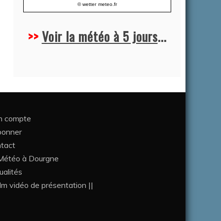
© wetter
meteo.fr
>>
Voir la météo à 5 jours
...
 compte
bonner
tact
étéo à Dourgne
ualités
ilm vidéo de présentation ||