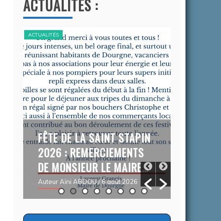
ACTUALITÉS :
ACTUALITÉS
ACTUALITÉS
FÊTE DE LA SAINT STAPIN
CAMPAG
2026 : REMERCIEMENTS
CONTRE
DE MONSIEUR LE MAIRE…
DEMARC
R
DU 03/
Auteur Aïni ABDOU
/ 6 août 2026
05/09/
Auteur Chr