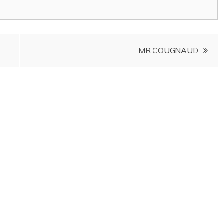
COMPORTEMENT CANINS
Auteur Christel DAUZAT
/ 6 août 20
MR COUGNAUD