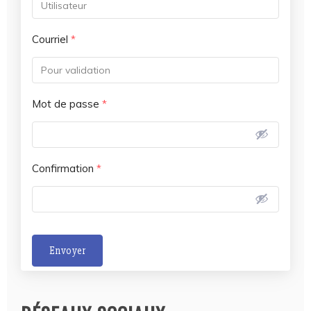
Courriel
*
Mot de passe
*
Confirmation
*
Envoyer
A
l