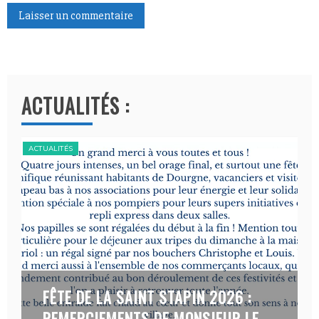
A
l
t
ACTUALITÉS :
e
r
n
ACTUALITÉS
ACT
a
t
i
v
e
:
FÊTE DE LA SAINT STAPIN 2026 :
REMERCIEMENTS DE MONSIEUR LE