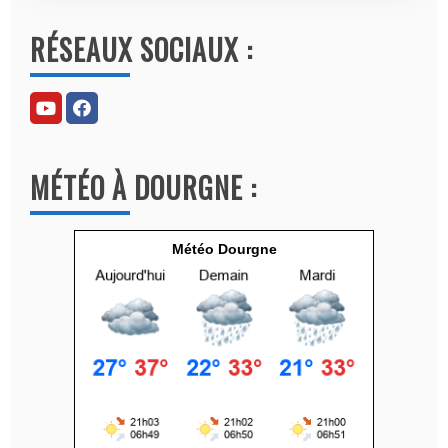
l
RÉSEAUX SOCIAUX :
t
e
r
n
a
MÉTÉO À DOURGNE :
t
i
v
Météo Dourgne
e
: