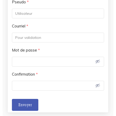
Pseudo
*
Courriel
*
Mot de passe
*
Confirmation
*
Envoyer
A