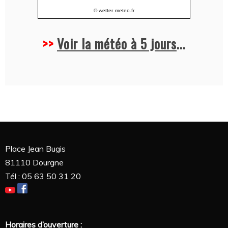
© wetter
meteo.fr
>>
Voir la météo à 5 jours
...
Place Jean Bugis
81110 Dourgne
Tél : 05 63 50 31 20
Horaires d’ouverture :