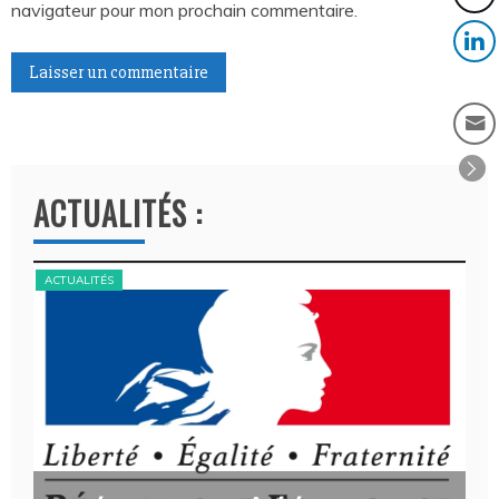
navigateur pour mon prochain commentaire.
A
l
t
ACTUALITÉS :
e
r
n
ACTUALITÉS
ACT
a
t
i
v
e
: