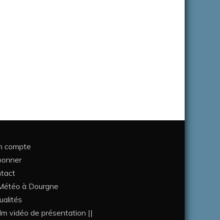
 compte
bonner
tact
étéo à Dourgne
ualités
ilm vidéo de présentation ||