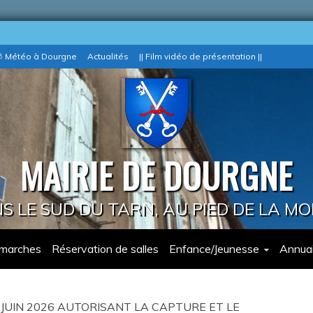
 Météo à Dourgne
Actualités
|| Film vidéo de présentation ||
MAIRIE DE DOURGNE
 LE SUD DU TARN, AU PIED DE LA M
marches
Réservation de salles
Enfance/Jeunesse
Annuai
JUIN 2026 AUTORISANT LA CAPTURE ET LE