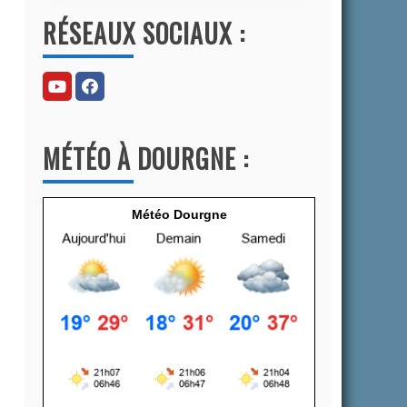
l
RÉSEAUX SOCIAUX :
t
e
r
n
a
MÉTÉO À DOURGNE :
t
i
v
Météo Dourgne
e
: