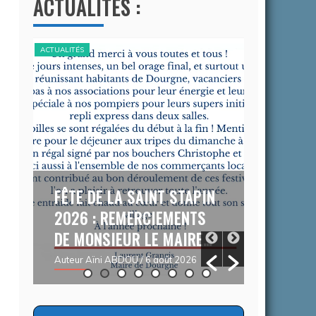
ACTUALITÉS :
ACTUALITÉS
ACTUALITÉS
FÊTE DE LA SAINT STAPIN
CAMPAG
2026 : REMERCIEMENTS
CONTRE
DE MONSIEUR LE MAIRE…
DEMARC
R
DU 03/
Auteur Aïni ABDOU
/ 6 août 2026
05/09/
Auteur Chr