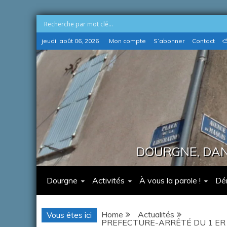
Skip
jeudi, août 06, 2026
Mon compte
S’abonner
Contact
⛅
to
content
DOURGNE, DANS
Dourgne
Activités
À vous la parole !
Dé
Home
Actualités
Vous êtes ici
PREFECTURE-ARRÊTÉ DU 1 ER 