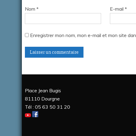
Nom
*
E-mail
*
Enregistrer mon nom, mon e-mail et mon site dan
A
l
t
Place Jean Bugis
e
81110 Dourgne
r
Tél : 05 63 50 31 20
n
a
t
i