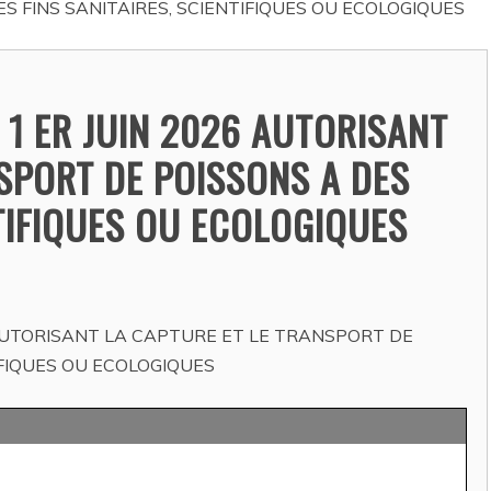
S FINS SANITAIRES, SCIENTIFIQUES OU ECOLOGIQUES
ACTUALITÉS
1 ER JUIN 2026 AUTORISANT
SPORT DE POISSONS A DES
NTIFIQUES OU ECOLOGIQUES
IONS CANINES
PRÉFECTURE : ARRÊTÉ
ÉTABLISSANT LA LISTE
AUTORISANT LA CAPTURE ET LE TRANSPORT DE
andine ESPASA
/ 27 juillet
IFIQUES OU ECOLOGIQUES
DES PERSONNES
HABILITÉES A DISPENSE
LA FORMATION PORTANT
SUR L’EDUCATION ET LE