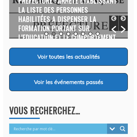
PRÉFECTURE : ARRÊTÉ ÉTABLISSANT
LA LISTE DES PERSONNES
HABILITÉES A DISPENSER LA
FORMATION PORTANT SUR
L’EDUCATION ET LE COMPORTEMENT
CANINS…
Auteur Christel DAUZAT
/ 6 août 2026
Voir
toutes les actualités
Voir
les événements passés
VOUS RECHERCHEZ…