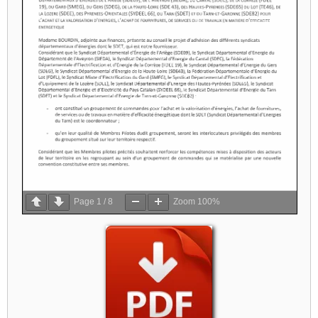
Page
1
/
8
Zoom
100%