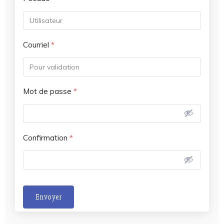
Courriel
*
Mot de passe
*
Confirmation
*
Envoyer
A