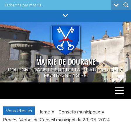
Skip
to
content
MAIRIE DE DOURGNE
DOURGNE, DANS LE SUD DU TARN, AU PIED DE LA
MONTAGNE NOIRE.
Vous êtes ici
Home
Conseils municipaux
Procès-Verbal du Conseil municipal du 29-05-2024