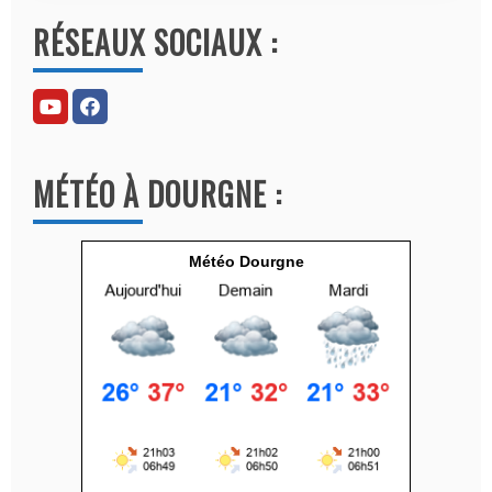
l
RÉSEAUX SOCIAUX :
t
e
r
n
a
MÉTÉO À DOURGNE :
t
i
v
Météo Dourgne
e
: