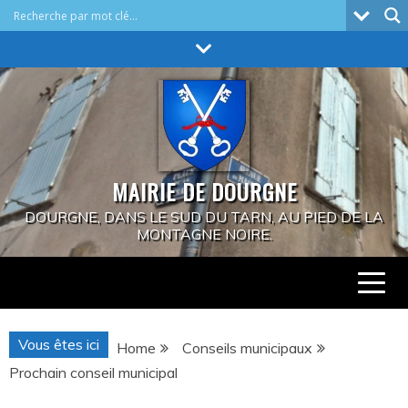
Skip
to
content
MAIRIE DE DOURGNE
DOURGNE, DANS LE SUD DU TARN, AU PIED DE LA
MONTAGNE NOIRE.
Vous êtes ici
Home
Conseils municipaux
Prochain conseil municipal