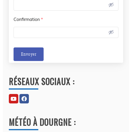
Confirmation
*
Envoyer
A
l
RÉSEAUX SOCIAUX :
t
e
r
n
a
MÉTÉO À DOURGNE :
t
i