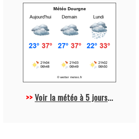
v
Météo Dourgne
e
:
© wetter
meteo.fr
>>
Voir la météo à 5 jours
...