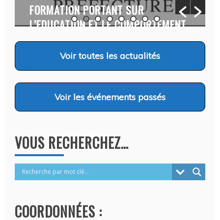
FORMATION PORTANT SUR
L’EDUCATION ET LE COMPORTEMENT
CANINS…
Auteur Christel DAUZAT
/ 6 août 2026
Voir
toutes les actualités
Voir
les événements passés
VOUS RECHERCHEZ…
COORDONNÉES :