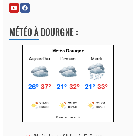
r
n
a
MÉTÉO À DOURGNE :
t
i
v
Météo Dourgne
e
:
© wetter
meteo.fr