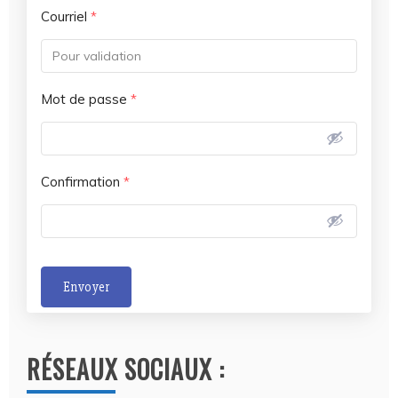
Courriel
*
Mot de passe
*
Confirmation
*
Envoyer
A
l
RÉSEAUX SOCIAUX :
t
e