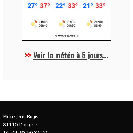
© wetter
meteo.fr
>>
Voir la météo à 5 jours
...
Place Jean Bugis
81110 Dourgne
Tél : 05 63 50 31 20