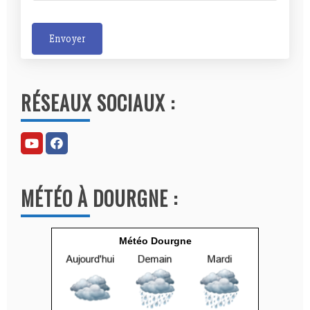
Envoyer
A
l
RÉSEAUX SOCIAUX :
t
e
r
n
a
MÉTÉO À DOURGNE :
t
i
v
Météo Dourgne
e
: