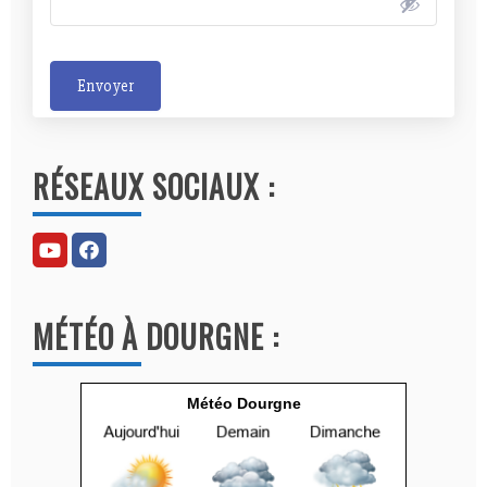
Envoyer
A
l
RÉSEAUX SOCIAUX :
t
e
r
n
a
MÉTÉO À DOURGNE :
t
i
v
Météo Dourgne
e
: