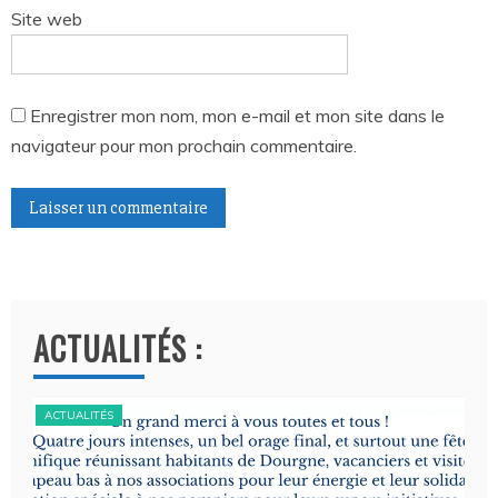
Site web
Enregistrer mon nom, mon e-mail et mon site dans le
navigateur pour mon prochain commentaire.
A
l
t
ACTUALITÉS :
e
r
n
ACTUALITÉS
a
t