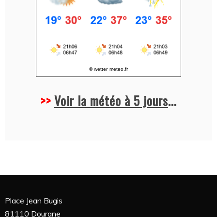
© wetter
meteo.fr
>>
Voir la météo à 5 jours
...
Place Jean Bugis
81110 Dourgne