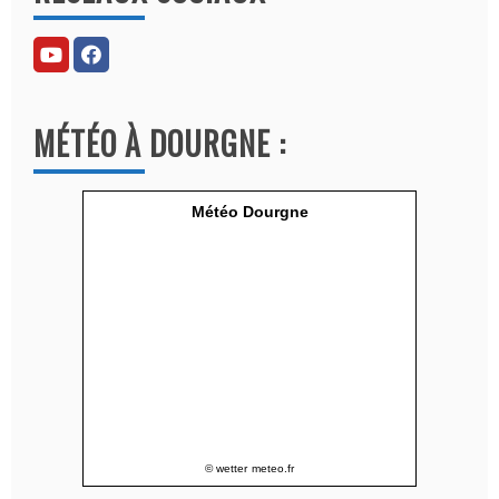
e
r
n
a
MÉTÉO À DOURGNE :
t
i
v
Météo Dourgne
e
:
© wetter
meteo.fr