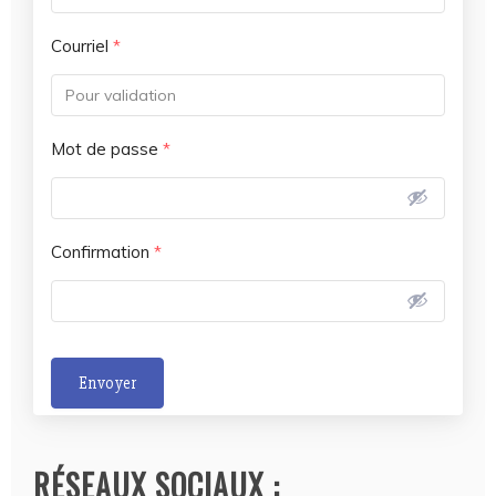
Courriel
*
Mot de passe
*
Confirmation
*
Envoyer
A
l
RÉSEAUX SOCIAUX :
t