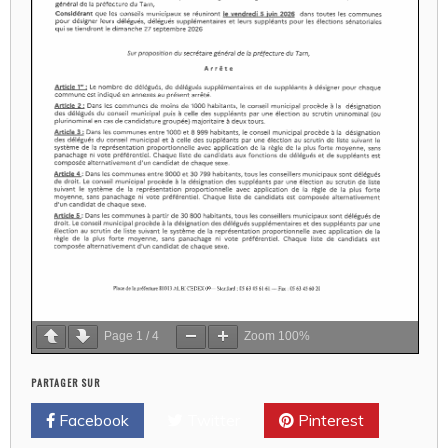
Page
1
/
4
Zoom
100%
PARTAGER SUR
Facebook
Twitter
Pinterest