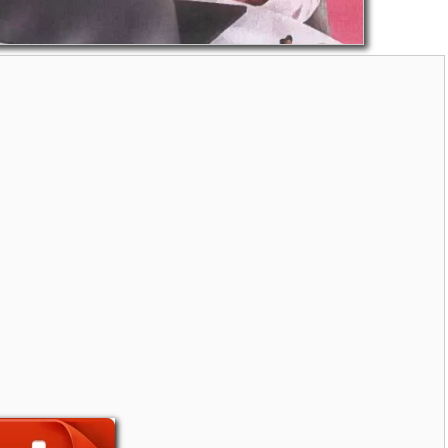
TEMENT CANINS…
istel DAUZAT
/ 6 août 2026