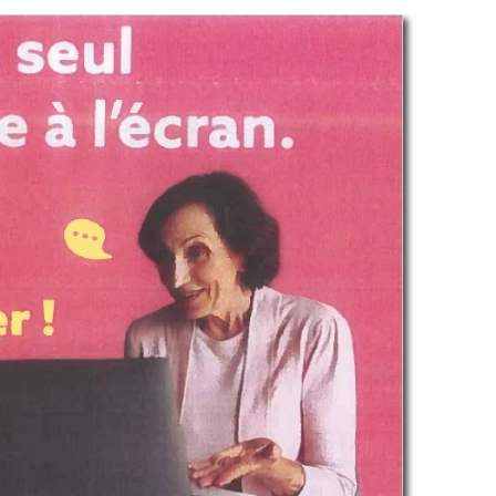
ACTUALITÉS
TURE : ARRÊTÉ
FÊTE DE LA SAINT STAPI
SSANT LA LISTE
2026 : REMERCIEMENTS
RSONNES
DE MONSIEUR LE MAIRE
TÉES A DISPENSER
Auteur Aïni ABDOU
/ 6 août 2026
MATION PORTANT
DUCATION ET LE