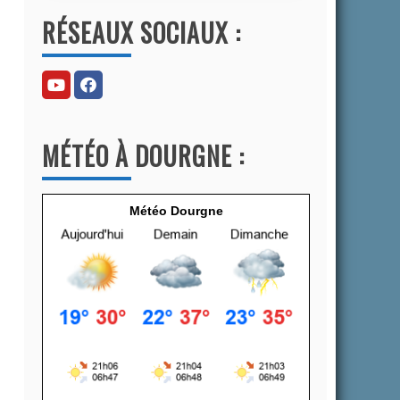
l
RÉSEAUX SOCIAUX :
t
e
r
n
a
MÉTÉO À DOURGNE :
t
i
v
Météo Dourgne
e
: