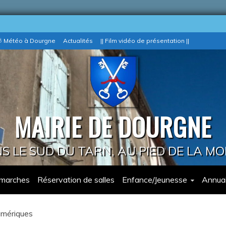
 Météo à Dourgne
Actualités
|| Film vidéo de présentation ||
MAIRIE DE DOURGNE
 LE SUD DU TARN, AU PIED DE LA M
marches
Réservation de salles
Enfance/Jeunesse
Annuai
umériques