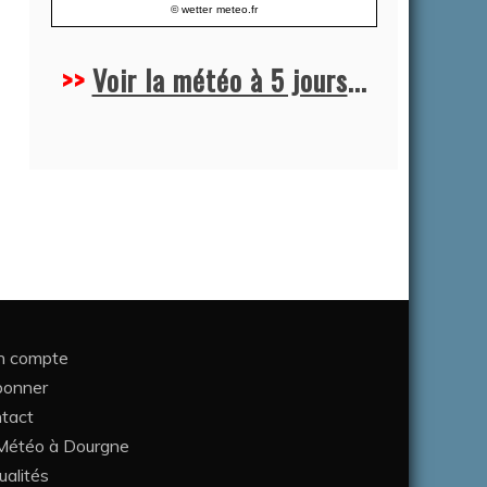
© wetter
meteo.fr
>>
Voir la météo à 5 jours
...
 compte
bonner
tact
étéo à Dourgne
ualités