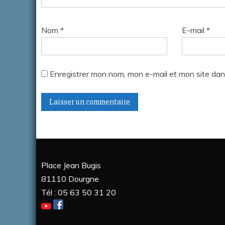
Nom
*
E-mail
*
Enregistrer mon nom, mon e-mail et mon site dan
A
l
t
Place Jean Bugis
e
81110 Dourgne
r
Tél : 05 63 50 31 20
n
a
t