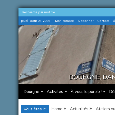
Skip
jeudi, août 06, 2026
Mon compte
S’abonner
Contact
⛅
to
content
DOURGNE, DANS
Dourgne
Activités
À vous la parole !
Dé
Home
Actualités
Ateliers n
Vous êtes ici