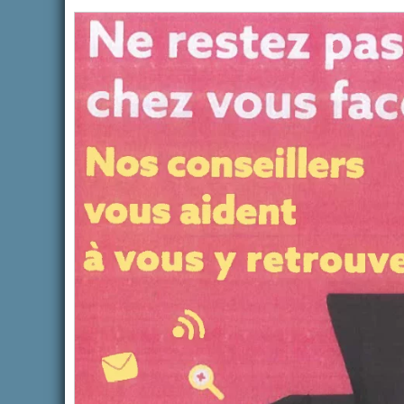
ACTUALITÉS
ACTUALITÉS
DÉJECTIONS CANINES
PRÉFEC
ÉTABLI
Auteur Amandine ESPASA
/ 27 juillet
2026
DES PE
HABILI
LA FOR
SUR L’E