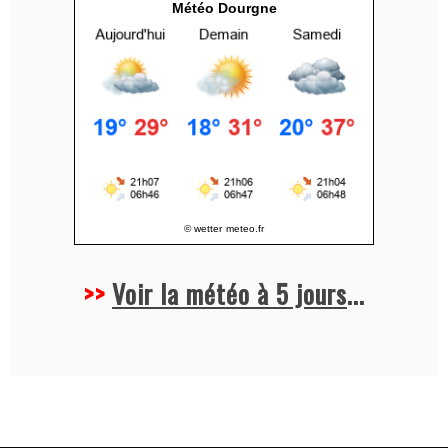
Météo Dourgne
e
:
© wetter
meteo.fr
>>
Voir la météo à 5 jours
...