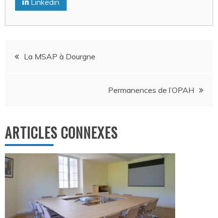
Linkedin
Navigation
La MSAP à Dourgne
de
Permanences de l’OPAH
l’article
ARTICLES CONNEXES