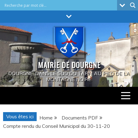
Skip
to
content
MAIRIE DE DOURGNE
DOURGNE, DANS LE SUD DU TARN, AU PIED DE LA
MONTAGNE NOIRE.
Vous êtes ici
Home
Documents PDF
Compte rendu du Conseil Municipal du 30-11-20