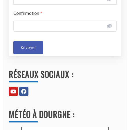
Confirmation
*
Envoyer
A
l
RÉSEAUX SOCIAUX :
t
e
r
n
a
MÉTÉO À DOURGNE :
t
i
v