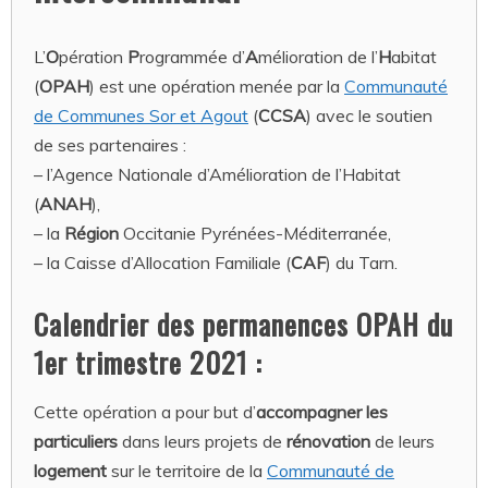
L’
O
pération
P
rogrammée d’
A
mélioration de l’
H
abitat
(
OPAH
) est une opération menée par la
Communauté
de Communes Sor et Agout
(
CCSA
) avec le soutien
de ses partenaires :
– l’Agence Nationale d’Amélioration de l’Habitat
(
ANAH
),
– la
Région
Occitanie Pyrénées-Méditerranée,
– la Caisse d’Allocation Familiale (
CAF
) du Tarn.
Calendrier des permanences OPAH du
1er trimestre 2021 :
Cette opération a pour but d’
accompagner les
particuliers
dans leurs projets de
rénovation
de leurs
logement
sur le territoire de la
Communauté de