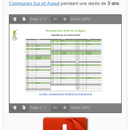
Communes Sor et Agout
pendant une durée de
3 ans
.
Page
1
/
1
Zoom
100%
Page
1
/
1
Zoom
100%