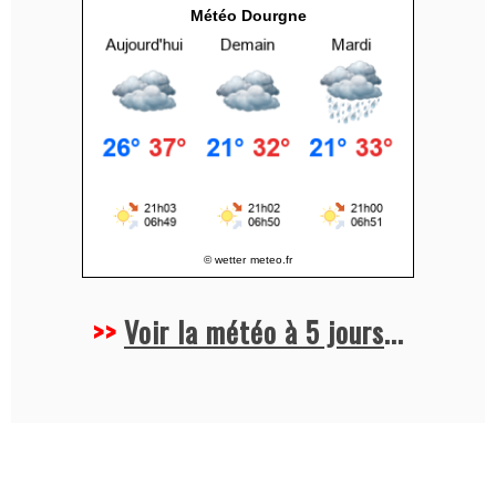
v
Météo Dourgne
e
:
© wetter
meteo.fr
>>
Voir la météo à 5 jours
...