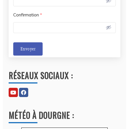
Confirmation
*
Envoyer
A
l
RÉSEAUX SOCIAUX :
t
e
r
n
a
MÉTÉO À DOURGNE :
t
i