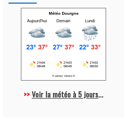
i
v
Météo Dourgne
e
:
© wetter
meteo.fr
>>
Voir la météo à 5 jours
...