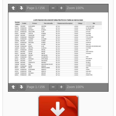
Page
1
/
156
Zoom
100%
Page
1
/
156
Zoom
100%