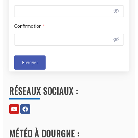
Confirmation
*
Envoyer
A
l
RÉSEAUX SOCIAUX :
t
e
r
n
a
MÉTÉO À DOURGNE :
t