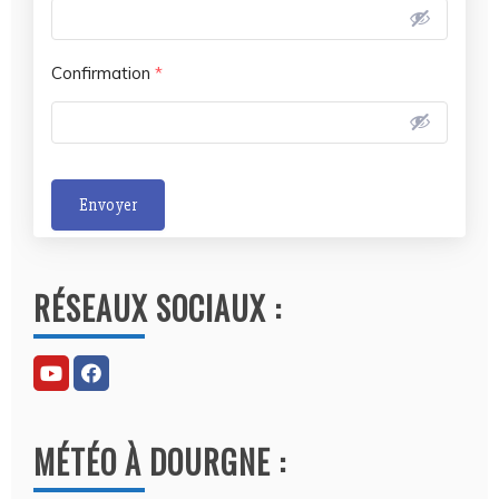
Confirmation
*
Envoyer
A
l
RÉSEAUX SOCIAUX :
t
e
r
n
a
MÉTÉO À DOURGNE :
t
i