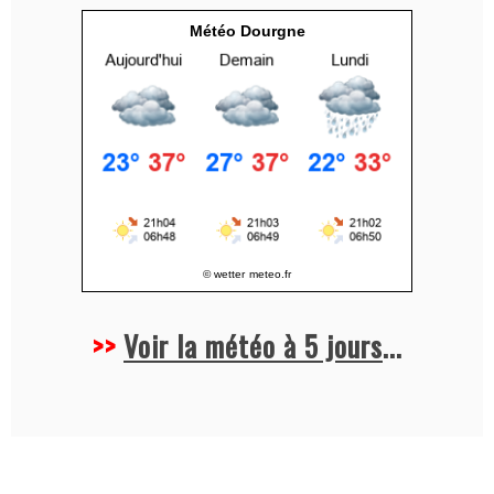
v
Météo Dourgne
e
:
© wetter
meteo.fr
>>
Voir la météo à 5 jours
...